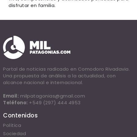
disfrutar en familia.
Portal de noticias radicado en Comodoro Rivadavia.
Una propuesta de análisis a la actualidad, con
alcance nacional e internacional.
Email:
milpatagonias@gmail.com
Teléfono:
+549 (297) 444 4953
Contenidos
Política
Sociedad