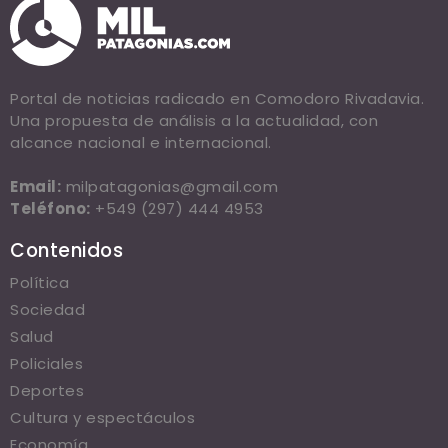
Portal de noticias radicado en Comodoro Rivadavia.
Una propuesta de análisis a la actualidad, con
alcance nacional e internacional.
Email:
milpatagonias@gmail.com
Teléfono:
+549 (297) 444 4953
Contenidos
Política
Sociedad
Salud
Policiales
Deportes
Cultura y espectáculos
Economía