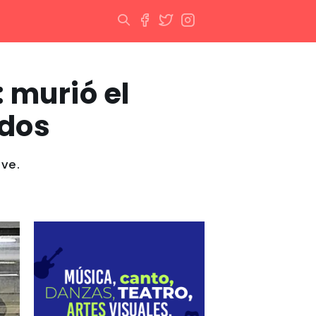
: murió el
idos
ave.