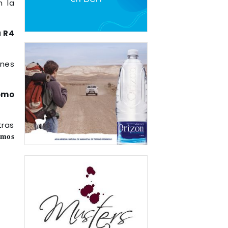
 la
a R4
enes
como
tras
emos