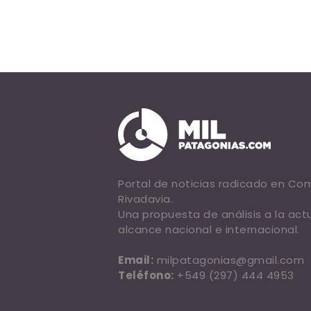
Portal de noticias radicado en C
Rivadavia.
Una propuesta de análisis a la act
alcance nacional e internacional.
Email:
milpatagonias@gmail.com
Teléfono:
+549 (297) 444 4953