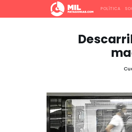
POLÍTICA
SO
Descarril
maq
Cua