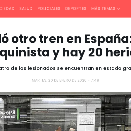
CIEDAD
SALUD
POLICIALES
DEPORTES
MÁS TEMAS
ó otro tren en España
uinista y hay 20 her
tro de los lesionados se encuentran en estado gr
MARTES, 20 DE ENERO DE 2026 - 7:49