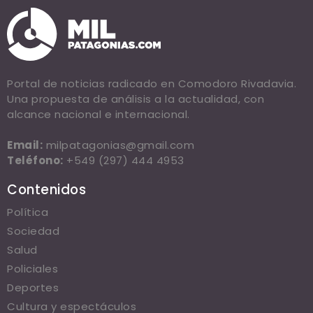
Portal de noticias radicado en Comodoro Rivadavia.
Una propuesta de análisis a la actualidad, con
alcance nacional e internacional.
Email:
milpatagonias@gmail.com
Teléfono:
+549 (297) 444 4953
Contenidos
Política
Sociedad
Salud
Policiales
Deportes
Cultura y espectáculos