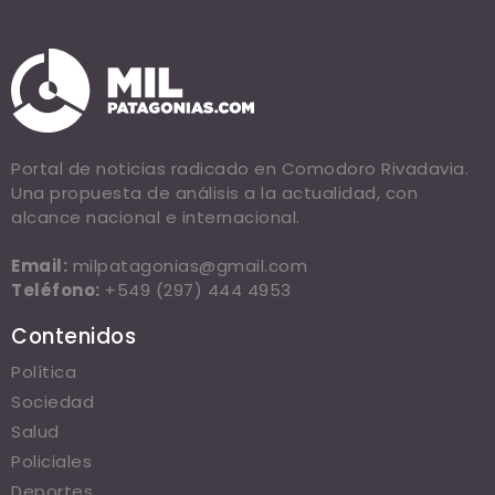
Portal de noticias radicado en Comodoro Rivadavia.
Una propuesta de análisis a la actualidad, con
alcance nacional e internacional.
Email:
milpatagonias@gmail.com
Teléfono:
+549 (297) 444 4953
Contenidos
Política
Sociedad
Salud
Policiales
Deportes