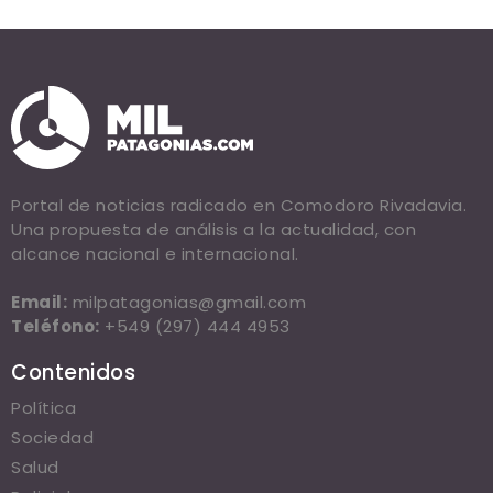
Portal de noticias radicado en Comodoro Rivadavia.
Una propuesta de análisis a la actualidad, con
alcance nacional e internacional.
Email:
milpatagonias@gmail.com
Teléfono:
+549 (297) 444 4953
Contenidos
Política
Sociedad
Salud