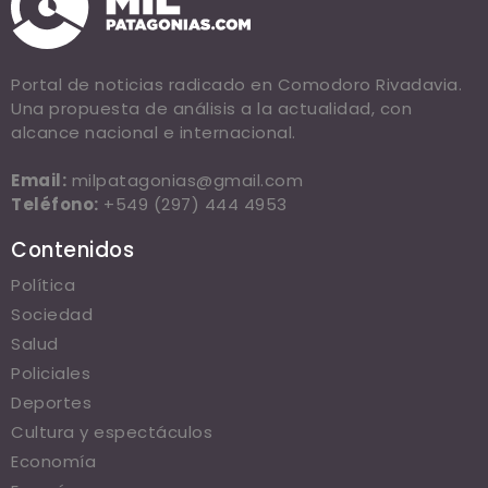
Portal de noticias radicado en Comodoro Rivadavia.
Una propuesta de análisis a la actualidad, con
alcance nacional e internacional.
Email:
milpatagonias@gmail.com
Teléfono:
+549 (297) 444 4953
Contenidos
Política
Sociedad
Salud
Policiales
Deportes
Cultura y espectáculos
Economía