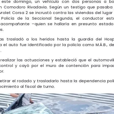
este domingo, un vehículo con dos personas a bo
en Comodoro Rivadavia. Según un testigo que pasaba
rolet Corsa 2 se incrustó contra las viviendas del lugar 
 Policía de la Seccional Segunda, el conductor es
la acompañante –quien se hallaría en presunto estad
s.
s trasladó a los heridos hasta la guardia del Hosp
el auto fue identificado por la policía como M.Á.B., d
.
 realizar las actuaciones y estableció que el automovil
l control y cayó por el muro de contención para impa
or.
tirar el rodado y trasladarlo hasta la dependencia poli
cimiento al fiscal de turno.