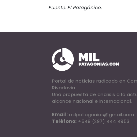
Fuente: El Patagónico.
Portal de noticias radicado en C
Rivadavia.
Una propuesta de análisis a la act
alcance nacional e internacional.
Email:
milpatagonias@gmail.com
Teléfono:
+549 (297) 444 4953