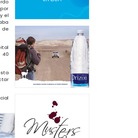
rdo
 por
y el
taba
o de
ital
e 40
ista
ctar
cial