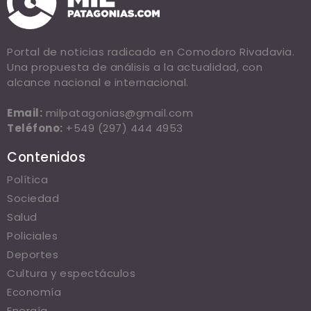
Portal de noticias radicado en Comodoro Rivadavia.
Una propuesta de análisis a la actualidad, con
alcance nacional e internacional.
Email:
milpatagonias@gmail.com
Teléfono:
+549 (297) 444 4953
Contenidos
Política
Sociedad
Salud
Policiales
Deportes
Cultura y espectáculos
Economía
Energía