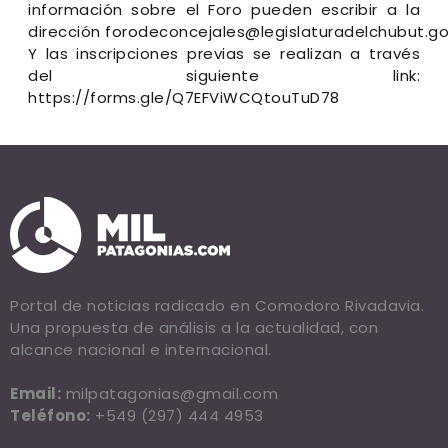
información sobre el Foro pueden escribir a la
dirección forodeconcejales@legislaturadelchubut.go
Y las inscripciones previas se realizan a través
del siguiente link:
https://forms.gle/Q7EFViWCQtouTuD78
Portal de noticias radicado en Comodoro Rivadavia.
Una propuesta de análisis a la actualidad, con
alcance nacional e internacional.
Email:
milpatagonias@gmail.com
Teléfono:
+549 (297) 444 4953