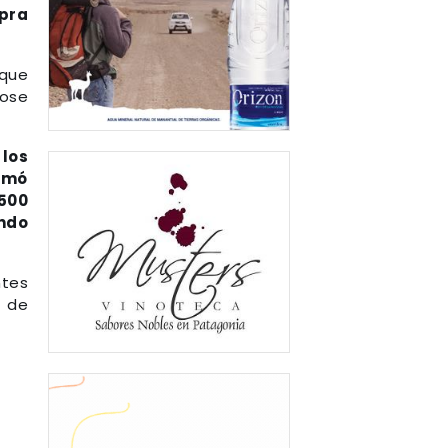
mpra
que
dose
 los
sumó
1500
ando
tes
s de