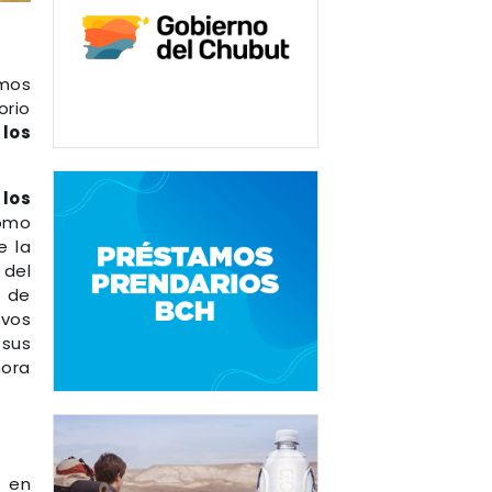
imos
orio
 los
los
como
e la
del
 de
evos
 sus
hora
a en