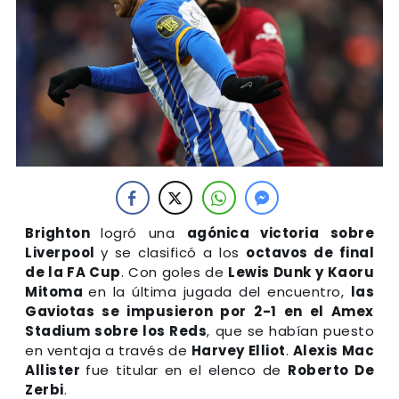
B
righton
logró una
agónica victoria sobre
Liverpool
y se clasificó a los
octavos de final
de la FA Cup
. Con goles de
Lewis Dunk y Kaoru
Mitoma
en la última jugada del encuentro,
las
Gaviotas se impusieron por 2-1 en el Amex
Stadium sobre los Reds
, que se habían puesto
en ventaja a través de
Harvey Elliot
.
Alexis Mac
Allister
fue titular en el elenco de
Roberto De
Zerbi
.