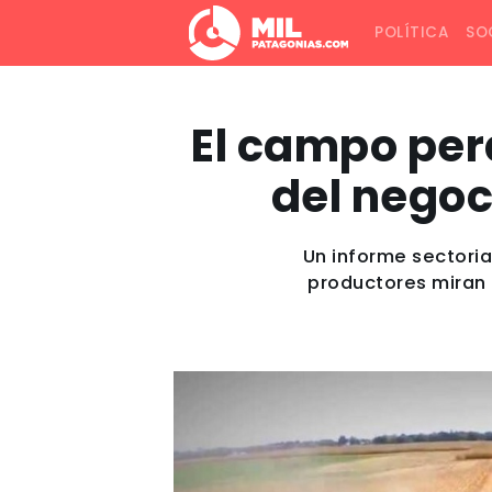
POLÍTICA
SO
El campo perd
del negoc
Un informe sectoria
productores miran c