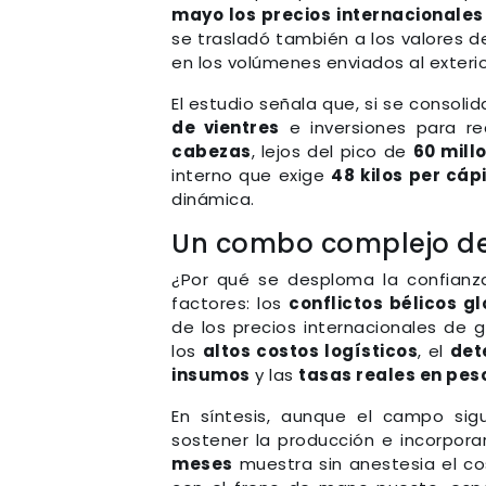
mayo los precios internacionales
se trasladó también a los valores d
en los volúmenes enviados al exterio
El estudio señala que, si se consol
de vientres
e inversiones para 
cabezas
, lejos del pico de
60 mill
interno que exige
48 kilos per cáp
dinámica.
Un combo complejo de
¿Por qué se desploma la confianz
factores: los
conflictos bélicos g
de los precios internacionales de g
los
altos costos logísticos
, el
det
insumos
y las
tasas reales en pe
En síntesis, aunque el campo sig
sostener la producción e incorpora
meses
muestra sin anestesia el co