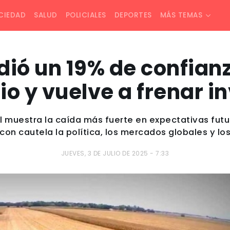
CIEDAD
SALUD
POLICIALES
DEPORTES
MÁS TEMAS
ió un 19% de confianz
io y vuelve a frenar i
l muestra la caída más fuerte en expectativas fut
on cautela la política, los mercados globales y lo
JUEVES, 3 DE JULIO DE 2025 - 7:33