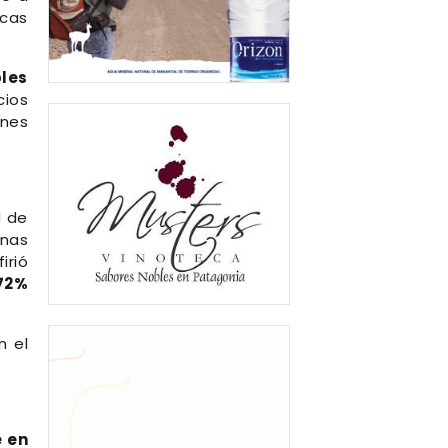
icas
bles
ios
ones
l de
enas
irió
72%
n el
 en