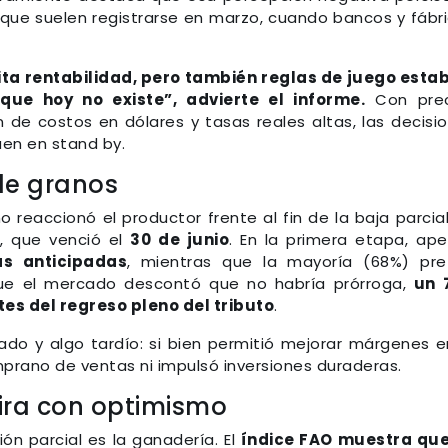
 que suelen registrarse en marzo, cuando bancos y fábr
sita rentabilidad, pero también reglas de juego esta
que hoy no existe”, advierte el informe.
Con prec
ón de costos en dólares y tasas reales altas, las decisi
uen en stand by.
de granos
reaccionó el productor frente al fin de la baja parcia
z, que venció el
30 de junio
. En la primera etapa, ap
s anticipadas
, mientras que la mayoría (68%) pref
ue el mercado descontó que no habría prórroga,
un 
es del regreso pleno del tributo
.
ado y algo tardío: si bien permitió mejorar márgenes e
prano de ventas ni impulsó inversiones duraderas.
ira con optimismo
n parcial es la ganadería. El
índice FAO muestra que