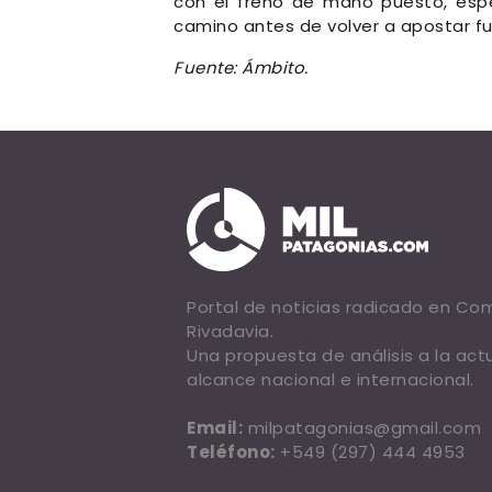
con el freno de mano puesto, esp
camino antes de volver a apostar fu
Fuente: Ámbito.
Portal de noticias radicado en C
Rivadavia.
Una propuesta de análisis a la act
alcance nacional e internacional.
Email:
milpatagonias@gmail.com
Teléfono:
+549 (297) 444 4953