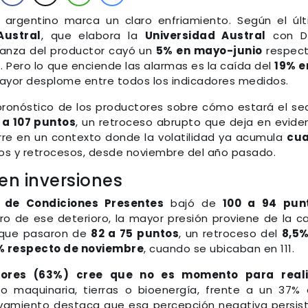
 argentino marca un claro enfriamiento. Según el úl
Austral
, que elabora la
Universidad Austral
con D
fianza del productor cayó un
5% en mayo-junio
respect
s
. Pero lo que enciende las alarmas es la caída del
19% e
mayor desplome entre todos los indicadores medidos.
 pronóstico de los productores sobre cómo estará el se
 a 107 puntos
, un retroceso abrupto que deja en evide
curre en un contexto donde la volatilidad ya acumula
cua
os y retrocesos, desde noviembre del año pasado.
 en inversiones
e de Condiciones Presentes
bajó de
100 a 94 pun
ro de ese deterioro, la mayor presión proviene de la c
 que pasaron de
82 a 75 puntos
, un retroceso del
8,5%
% respecto de noviembre
, cuando se ubicaban en 111.
tores (63%) cree que no es momento para reali
o maquinaria, tierras o bioenergía, frente a un 37%
elevamiento destaca que esa percepción negativa persis