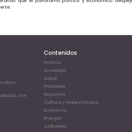
erando que el panorama político y económico despej
erte.
Contenidos
Política
Sociedad
Salud
omodoro
Policiales
Deportes
ualidad, con
Cultura y espectáculos
Economía
Energía
Judiciales