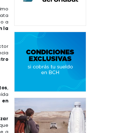
timo
ata
o a
n la
ctor
ncia
tro
tos
,
aída
 en
zar
 que
te a