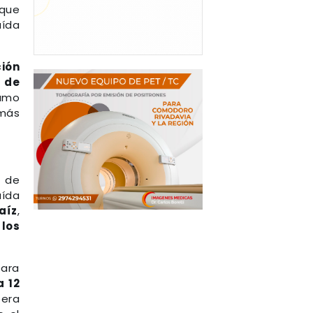
 que
aída
ción
 de
sumo
 más
o de
aída
aíz
,
 los
para
a 12
pera