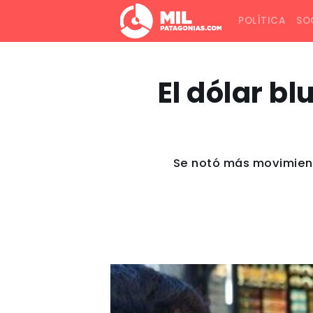
POLÍTICA
SO
El dólar bl
Se notó más movimient