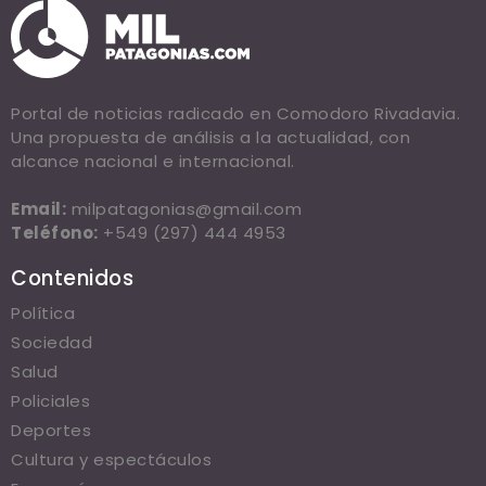
Portal de noticias radicado en Comodoro Rivadavia.
Una propuesta de análisis a la actualidad, con
alcance nacional e internacional.
Email:
milpatagonias@gmail.com
Teléfono:
+549 (297) 444 4953
Contenidos
Política
Sociedad
Salud
Policiales
Deportes
Cultura y espectáculos