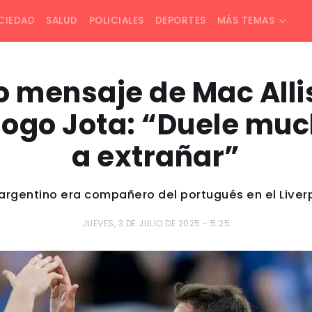
CIEDAD
SALUD
POLICIALES
DEPORTES
MÁS TEMAS
o mensaje de Mac Allis
iogo Jota: “Duele muc
a extrañar”
rgentino era compañero del portugués en el Liverp
JUEVES, 3 DE JULIO DE 2025 - 5:25