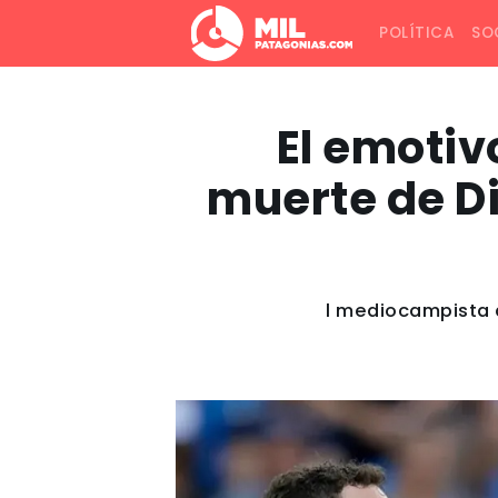
POLÍTICA
SO
El emotiv
muerte de D
l mediocampista a