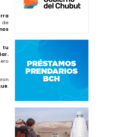
erra
e de
mos
, tu
ar.
ñero
aron
gue
.