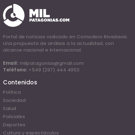
Portal de noticias radicado en Comodoro Rivadavia.
Una propuesta de análisis a la actualidad, con
alcance nacional e internacional.
Email:
milpatagonias@gmail.com
Teléfono:
+549 (297) 444 4953
Contenidos
Política
Sociedad
Salud
Policiales
Deportes
Cultura y espectáculos