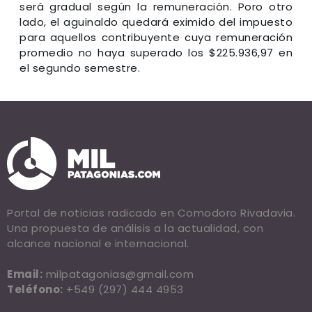
será gradual según la remuneración. Poro otro
lado, el aguinaldo quedará eximido del impuesto
para aquellos contribuyente cuya remuneración
promedio no haya superado los $225.936,97 en
el segundo semestre.
Portal de noticias radicado en Comodoro Rivadavia.
Una propuesta de análisis a la actualidad, con
alcance nacional e internacional.
Email:
milpatagonias@gmail.com
Teléfono:
+549 (297) 444 4953