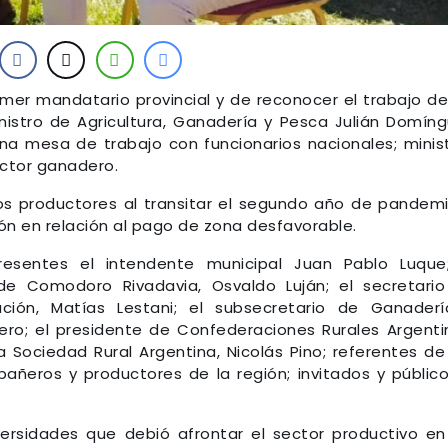
rimer mandatario provincial y de reconocer el trabajo de
inistro de Agricultura, Ganadería y Pesca Julián Domín
a mesa de trabajo con funcionarios nacionales; minis
ector ganadero.
os productores al transitar el segundo año de pandem
ón en relación al pago de zona desfavorable.
presentes el intendente municipal Juan Pablo Luque
de Comodoro Rivadavia, Osvaldo Luján; el secretari
ción, Matías Lestani; el subsecretario de Ganader
ro; el presidente de Confederaciones Rurales Argenti
 Sociedad Rural Argentina, Nicolás Pino; referentes de
ñeros y productores de la región; invitados y públic
rsidades que debió afrontar el sector productivo en