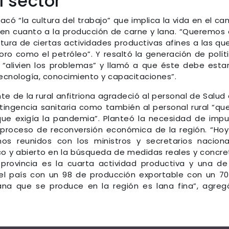
l sector
acó “la cultura del trabajo” que implica la vida en el c
ia en cuanto a la producción de carne y lana. “Queremos
rtura de ciertas actividades productivas afines a las qu
o como el petróleo”. Y resaltó la generación de polít
“alivien los problemas” y llamó a que éste debe esta
ecnología, conocimiento y capacitaciones”.
nte de la rural anfitriona agradeció al personal de Salud
tingencia sanitaria como también al personal rural “qu
ue exigía la pandemia”. Planteó la necesidad de impu
proceso de reconversión económica de la región. “Hoy
s reunidos con los ministros y secretarios naciona
o y abierto en la búsqueda de medidas reales y concre
provincia es la cuarta actividad productiva y una de
del país con un 98 de producción exportable con un 7
lana que se produce en la región es lana fina”, agreg