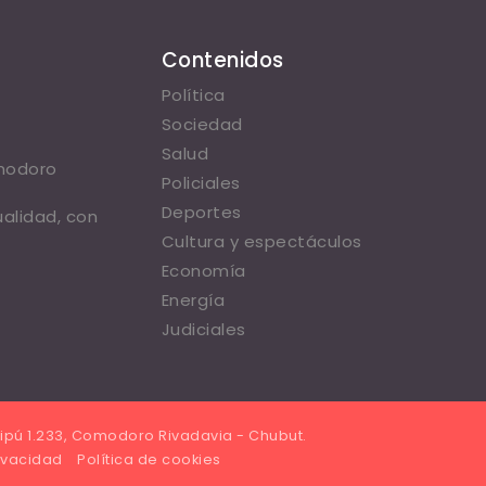
Contenidos
Política
Sociedad
Salud
omodoro
Policiales
Deportes
ualidad, con
Cultura y espectáculos
Economía
Energía
Judiciales
ipú 1.233, Comodoro Rivadavia - Chubut.
rivacidad
Política de cookies