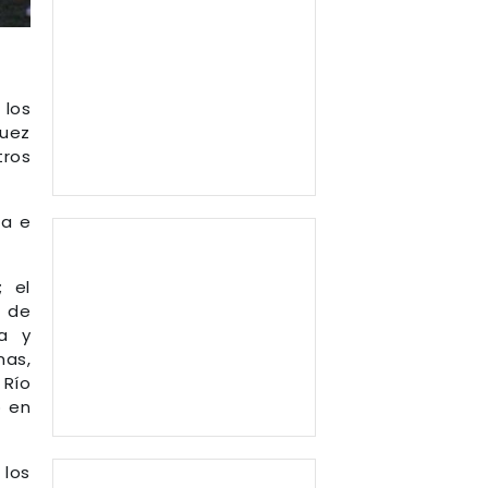
 los
guez
tros
ia e
; el
o de
ía y
nas,
 Río
o en
 los