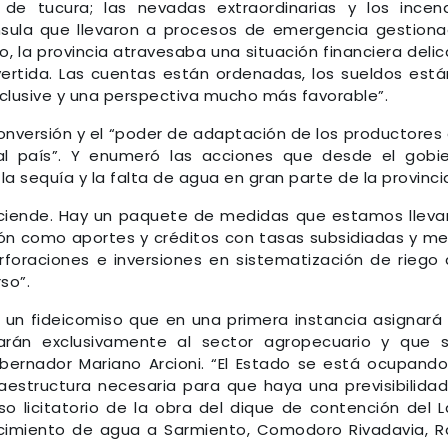
 de tucura; las nevadas extraordinarias y los incen
nínsula que llevaron a procesos de emergencia gestion
, la provincia atravesaba una situación financiera deli
rtida. Las cuentas están ordenadas, los sueldos está
inclusive y una perspectiva mucho más favorable”.
onversión y el “poder de adaptación de los productores 
 al país”. Y enumeró las acciones que desde el gobi
la sequía y la falta de agua en gran parte de la provinci
sciende. Hay un paquete de medidas que estamos llev
ión como aportes y créditos con tasas subsidiadas y m
foraciones e inversiones en sistematización de riego
so”.
un fideicomiso que en una primera instancia asignará
arán exclusivamente al sector agropecuario y que 
ernador Mariano Arcioni. “El Estado se está ocupand
raestructura necesaria para que haya una previsibilida
so licitatorio de la obra del dique de contención del 
ecimiento de agua a Sarmiento, Comodoro Rivadavia, 