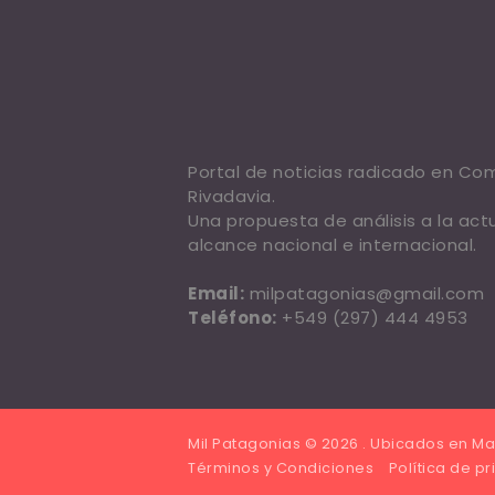
Portal de noticias radicado en C
Rivadavia.
Una propuesta de análisis a la act
alcance nacional e internacional.
Email:
milpatagonias@gmail.com
Teléfono:
+549 (297) 444 4953
Mil Patagonias © 2026 . Ubicados en Ma
Términos y Condiciones
Política de p