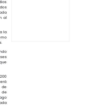
dios
ados
cada
n al
a la
erno
a.
ando
eses
 que
 200
será
o de
d de
Lago
Rada