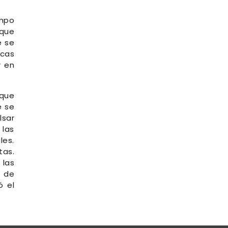
ampo
 que
e se
icas
r en
 que
e se
lsar
 las
les.
tas.
 las
0 de
ó el