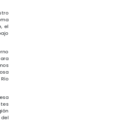
stro
toma
, el
bajo
erno
para
mos
cosa
 Río
mesa
ntes
gión
 del