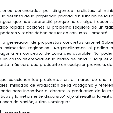
ones denunciadas por dirigentes ruralistas, el mini
 la defensa de la propiedad privada. “En función de la 
nguer que nos sorprendió porque no es algo frecuente
ido rápidas acciones. El problema requiere de un tra
es poderes y todos deben actuar en conjunto”, lamentó.
 la generación de propuestas concretas ante el Gobi
s asimetrías regionales. “Regionalizamos el pedido 
agonia en concepto de zona desfavorable. No pode
on un costo diferencial en la mano de obra. Cualquier 
ento más caro que producirlo en cualquier provincia, de
s que solucionen los problemas en el marco de una 
les, ministros de Producción de la Patagonia y refere
enda para incentivar el desarrollo productivo de la re
icos y lo netamente discursivo” dijo al resaltar la visita
y Pesca de Nación, Julián Domínguez.