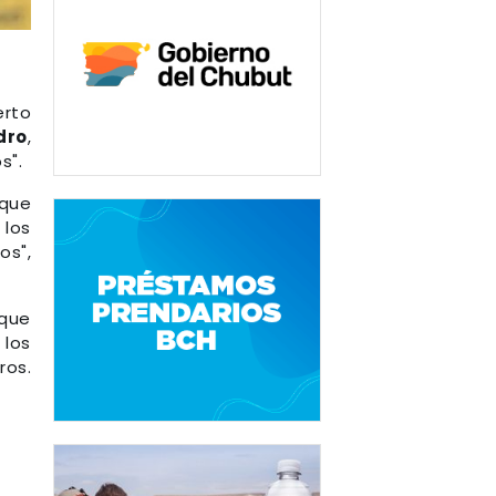
erto
dro
,
s".
 que
 los
os",
 que
 los
ros.