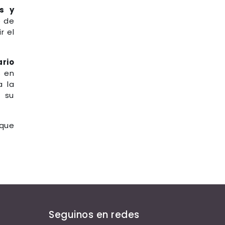
s y
e de
r el
ario
s en
a la
 su
 que
Seguinos en redes