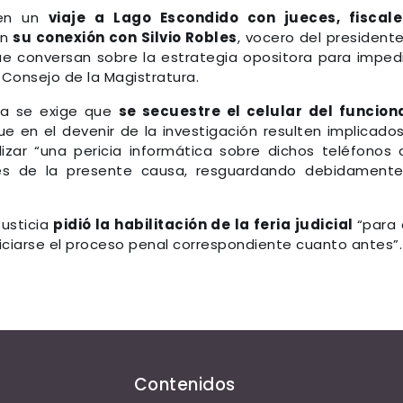
 en un
viaje a Lago Escondido con jueces, fiscale
an
su conexión con Silvio Robles
, vocero del president
que conversan sobre la estrategia opositora para impedi
Consejo de la Magistratura.
ia se exige que
se secuestre el celular del funcion
ue en el devenir de la investigación resulten implicado
izar “una pericia informática sobre dichos teléfonos 
s de la presente causa, resguardando debidamente
Justicia
pidió la habilitación de la feria judicial
“para
iciarse el proceso penal correspondiente cuanto antes”.
Contenidos