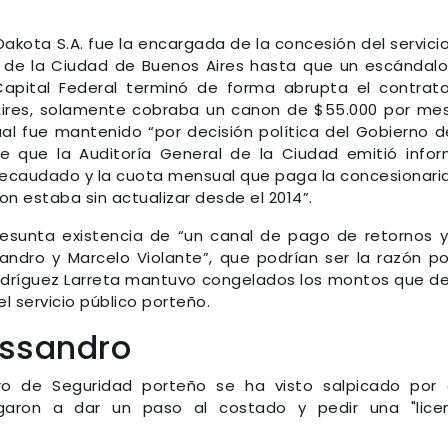
Dakota S.A. fue la encargada de la concesión del servici
 de la Ciudad de Buenos Aires hasta que un escándalo
Capital Federal terminó de forma abrupta el contrato
ires, solamente cobraba un canon de $55.000 por mes
al fue mantenido “por decisión política del Gobierno d
e que la Auditoría General de la Ciudad emitió info
o recaudado y la cuota mensual que paga la concesionari
n estaba sin actualizar desde el 2014”.
esunta existencia de “un canal de pago de retornos 
dro y Marcelo Violante”, que podrían ser la razón po
Rodríguez Larreta mantuvo congelados los montos que d
l servicio público porteño.
lessandro
tro de Seguridad porteño se ha visto salpicado por
igaron a dar un paso al costado y pedir una "lice