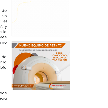
o de
 sin
: el
”, y
e la
rmes
a no
y de
r la
ebía
 dos
ncia