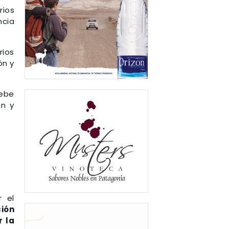
rios
ncia
rios
ón y
debe
ón y
r el
ión
r la