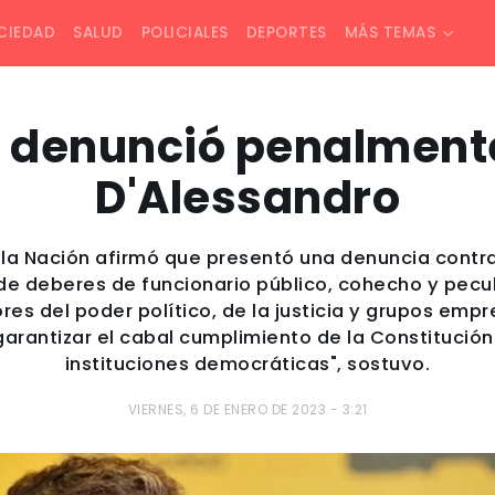
CIEDAD
SALUD
POLICIALES
DEPORTES
MÁS TEMAS
o denunció penalment
D'Alessandro
e la Nación afirmó que presentó una denuncia contr
de deberes de funcionario público, cohecho y pecula
es del poder político, de la justicia y grupos emp
garantizar el cabal cumplimiento de la Constitució
instituciones democráticas", sostuvo.
VIERNES, 6 DE ENERO DE 2023 - 3:21