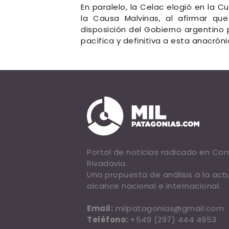
En paralelo, la Celac elogió en la 
la Causa Malvinas, al afirmar qu
disposición del Gobierno argentino 
pacífica y definitiva a esta anacróni
Portal de noticias radicado en C
Rivadavia.
Una propuesta de análisis a la act
alcance nacional e internacional.
Email:
milpatagonias@gmail.com
Teléfono:
+549 (297) 444 4953