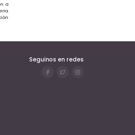
ón a
lena
ción
Seguinos en redes