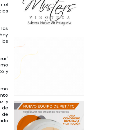
n el
cios
 las
 hay
 los
ear"
como
to y
lamo
ento
az y
 de
a de
sado