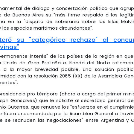
namental de diálogo y concertación política que agru
e de Buenos Aires su "más firme respaldo a los legít
na en la "disputa de soberanía sobre las Islas Malvi
y los espacios marítimos circundantes".
eiteró su "categórico rechazo" al concu
lvinas"
ermanente interés" de los países de la región en que
o Unido de Gran Bretaña e Irlanda del Norte retomen
, a la mayor brevedad posible, una solución pacífi
ormidad con la resolución 2065 (XX) de la Asamblea Gen
nentes".
presidencia pro témpore (ahora a cargo del primer mini
lph Gonsalves) que le solicite al secretario general de
nio Guterres, que renueve los "esfuerzos en el cumplimi
 le fuera encomendada por la Asamblea General a travé
ue se reanuden las negociaciones" entre Argentina y 