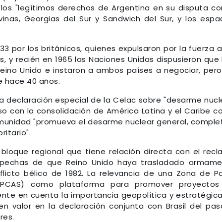
 los "legítimos derechos de Argentina en su disputa co
lvinas, Georgias del Sur y Sandwich del Sur, y los espa
3 por los británicos, quienes expulsaron por la fuerza a
, y recién en 1965 las Naciones Unidas dispusieron que
Reino Unido e instaron a ambos países a negociar, pero
e hace 40 años.
a declaración especial de la Celac sobre "desarme nucl
so con la consolidación de América Latina y el Caribe 
Comunidad "promueva el desarme nuclear general, comple
ritario".
bloque regional que tiene relación directa con el rec
ospechas de que Reino Unido haya trasladado armam
nflicto bélico de 1982. La relevancia de una Zona de P
(ZPCAS) como plataforma para promover proyectos
ente en cuenta la importancia geopolítica y estratégic
en valor en la declaración conjunta con Brasil del pa
res.