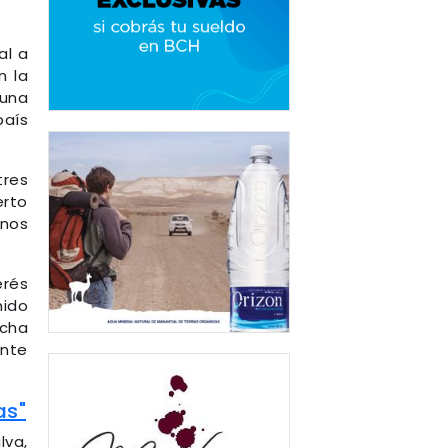
al a
n la
una
país
tres
erto
inos
erés
nido
icha
ante
as"
lva,