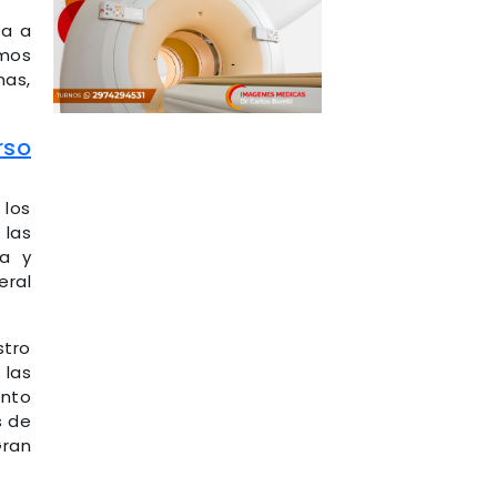
pa a
imos
nas,
rso
 los
 las
ca y
eral
stro
 las
ento
s de
Gran