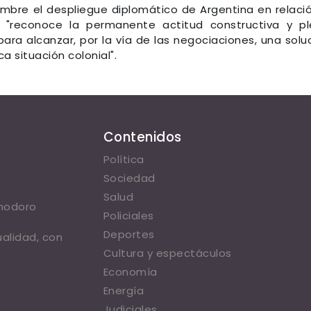
Cumbre el despliegue diplomático de Argentina en relaci
e "reconoce la permanente actitud constructiva y p
para alcanzar, por la vía de las negociaciones, una solu
ca situación colonial".
Contenidos
Política
Sociedad
Salud
omodoro
Policiales
Deportes
ualidad, con
Cultura y espectáculos
Economía
Energía
Judiciales