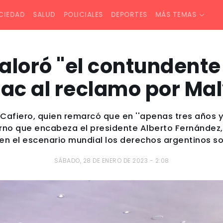
CIEDAD
SALUD
POLICIALES
DEPORTES
MÁS TEMAS
valoró "el contundente
lac al reclamo por Ma
 Cafiero, quien remarcó que en ''apenas tres años y
rno que encabeza el presidente Alberto Fernández,
 el escenario mundial los derechos argentinos sobr
SÁBADO, 28 DE ENERO DE 2023 - 2:08