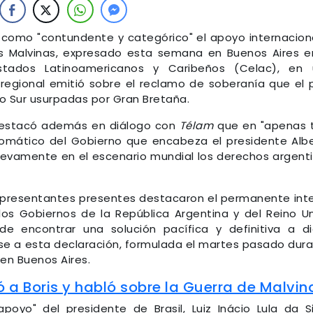
icó como "contundente y categórico" el apoyo internacion
las Malvinas, expresado esta semana en Buenos Aires e
ados Latinoamericanos y Caribeños (Celac), en 
 regional emitió sobre el reclamo de soberanía que el 
co Sur usurpadas por Gran Bretaña.
a destacó además en diálogo con
Télam
que en "apenas 
lomático del Gobierno que encabeza el presidente Alb
uevamente en el escenario mundial los derechos argent
 representantes presentes destacaron el permanente int
los Gobiernos de la República Argentina y del Reino U
de encontrar una solución pacífica y definitiva a d
irse a esta declaración, formulada el martes pasado dur
 en Buenos Aires.
ó a Boris y habló sobre la Guerra de Malvin
poyo" del presidente de Brasil, Luiz Inácio Lula da Si