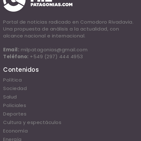
Portal de noticias radicado en Comodoro Rivadavia.
Una propuesta de análisis a la actualidad, con
alcance nacional e internacional.
Email:
milpatagonias@gmail.com
Teléfono:
+549 (297) 444 4953
Contenidos
Política
Sociedad
Salud
Policiales
Deportes
Cultura y espectáculos
Economía
Energía