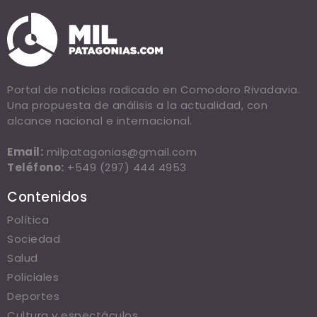
Portal de noticias radicado en Comodoro Rivadavia.
Una propuesta de análisis a la actualidad, con
alcance nacional e internacional.
Email:
milpatagonias@gmail.com
Teléfono:
+549 (297) 444 4953
Contenidos
Política
Sociedad
Salud
Policiales
Deportes
Cultura y espectáculos