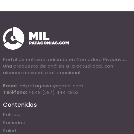
Portal de noticias radicado en Comodoro Rivadavia.
Una propuesta de análisis a la actualidad, con
alcance nacional e internacional.
Email:
milpatagonias@gmail.com
Teléfono:
+549 (297) 444 4953
Contenidos
Política
Sociedad
Salud