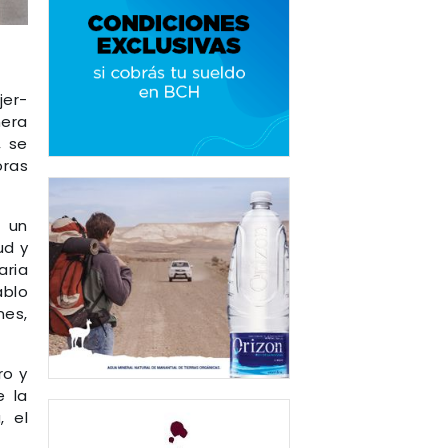
jer-
nera
, se
oras
ó un
ud y
aria
ablo
nes,
ro y
e la
, el