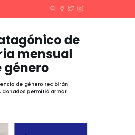
Patagónico de
ria mensual
e género
lencia de género recibirán
s donados permitió armar