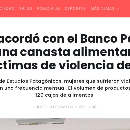
CIEDAD
SALUD
POLICIALES
DEPORTES
MÁS TEMAS
 acordó con el Banco 
una canasta alimenta
ctimas de violencia d
de Estudios Patagónicos, mujeres que sufrieron vio
on una frecuencia mensual. El volumen de producto
120 cajas de alimentos.
JUEVES, 12 DE MAYO DE 2022 - 7:08