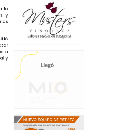
a la
s, y
onas
itió
ctar
os a
al y