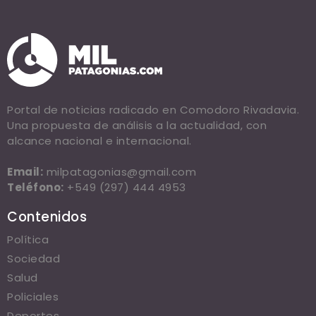
Portal de noticias radicado en Comodoro Rivadavia.
Una propuesta de análisis a la actualidad, con
alcance nacional e internacional.
Email:
milpatagonias@gmail.com
Teléfono:
+549 (297) 444 4953
Contenidos
Política
Sociedad
Salud
Policiales
Deportes