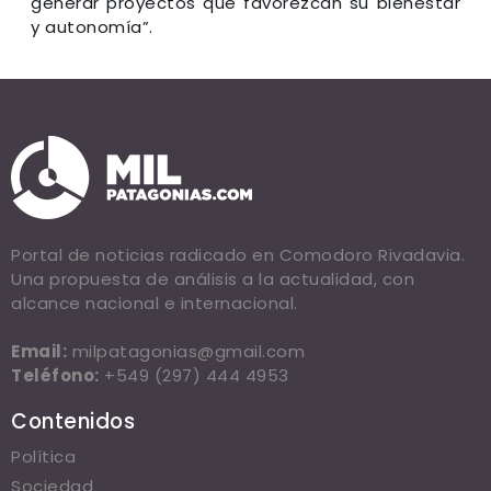
generar proyectos que favorezcan su bienestar
y autonomía”.
Portal de noticias radicado en Comodoro Rivadavia.
Una propuesta de análisis a la actualidad, con
alcance nacional e internacional.
Email:
milpatagonias@gmail.com
Teléfono:
+549 (297) 444 4953
Contenidos
Política
Sociedad