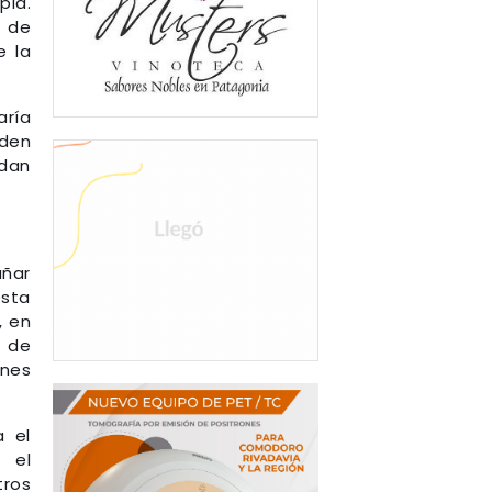
pia.
o de
e la
aría
eden
edan
añar
esta
, en
a de
enes
a el
 el
tros