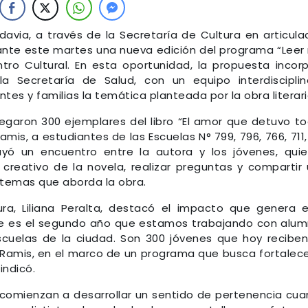
avia, a través de la Secretaría de Cultura en articula
delante este martes una nueva edición del programa “Leer
ro Cultural. En esta oportunidad, la propuesta incor
Secretaría de Salud, con un equipo interdisciplin
tes y familias la temática planteada por la obra literari
regaron 300 ejemplares del libro “El amor que detuvo t
Ramis, a estudiantes de las Escuelas N° 799, 796, 766, 711,
uyó un encuentro entre la autora y los jóvenes, qui
 creativo de la novela, realizar preguntas y compartir
s temas que aborda la obra.
ura, Liliana Peralta, destacó el impacto que genera 
"Este es el segundo año que estamos trabajando con alu
escuelas de la ciudad. Son 300 jóvenes que hoy recibe
 Ramis, en el marco de un programa que busca fortalece
indicó.
s comienzan a desarrollar un sentido de pertenencia cu