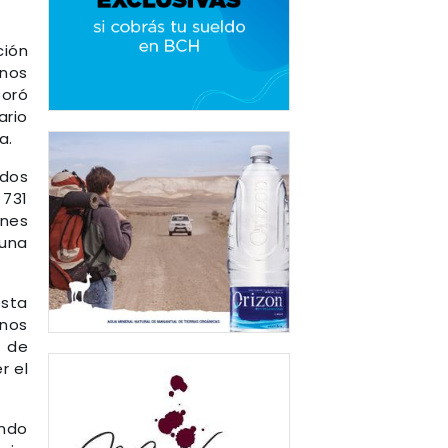
ción
 nos
poró
ario
a.
odos
 731
enes
 una
esta
mnos
n de
r el
ando