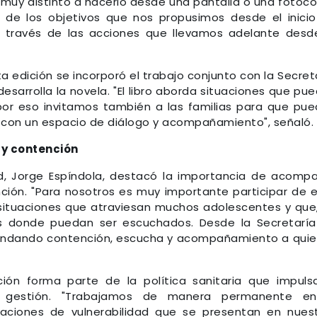
 muy distinto a hacerlo desde una pantalla o una fotoco
o de los objetivos que nos propusimos desde el inici
a través de las acciones que llevamos adelante desd
a edición se incorporó el trabajo conjunto con la Secret
esarrolla la novela. "El libro aborda situaciones que pu
por eso invitamos también a las familias para que pu
r con un espacio de diálogo y acompañamiento", señaló.
 y contención
ud, Jorge Espíndola, destacó la importancia de acomp
nción. "Para nosotros es muy importante participar de 
situaciones que atraviesan muchos adolescentes y que
s donde puedan ser escuchados. Desde la Secretarí
rindando contención, escucha y acompañamiento a qui
ión forma parte de la política sanitaria que impuls
la gestión. "Trabajamos de manera permanente en
aciones de vulnerabilidad que se presentan en nues