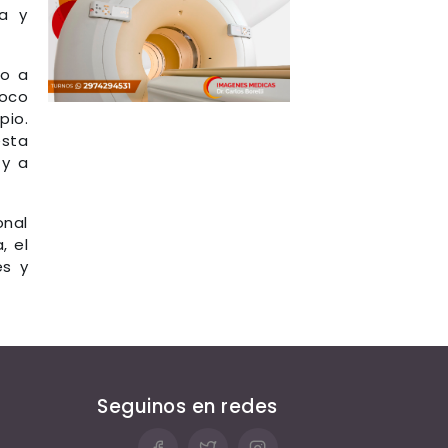
ia y
so a
poco
pio.
esta
 y a
onal
, el
es y
Seguinos en redes