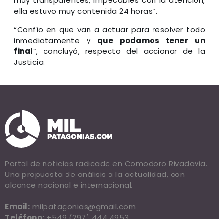
muy transparentes, impecables con la atención,
ella estuvo muy contenida 24 horas”.
“Confío en que van a actuar para resolver todo
inmediatamente y
que podamos tener un
final
”, concluyó, respecto del accionar de la
Justicia.
Portal de noticias radicado en Comodoro Rivadavia.
Una propuesta de análisis a la actualidad, con
alcance nacional e internacional.
Email:
milpatagonias@gmail.com
Teléfono:
+549 (297) 444 4953