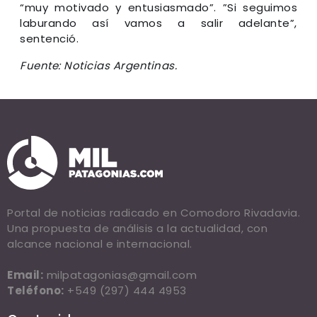
“muy motivado y entusiasmado”. ”Si seguimos
laburando así vamos a salir adelante”,
sentenció.
Fuente: Noticias Argentinas.
Portal de noticias radicado en Comodoro Rivadavia.
Una propuesta de análisis a la actualidad, con
alcance nacional e internacional.
Email:
milpatagonias@gmail.com
Teléfono:
+549 (297) 444 4953