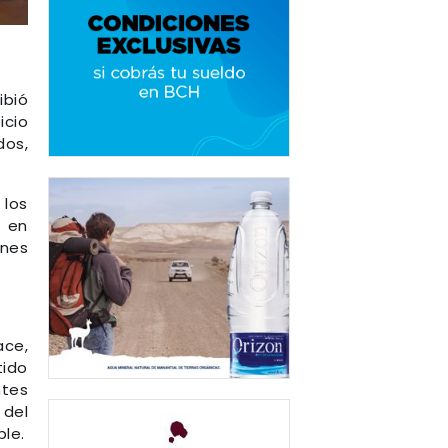
ibió
icio
dos,
 los
a en
ones
ace,
tido
ntes
 del
le.