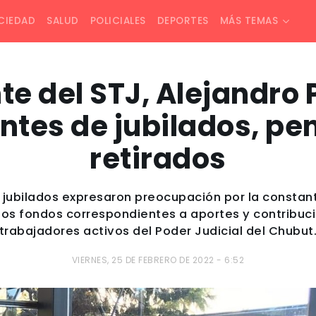
CIEDAD
SALUD
POLICIALES
DEPORTES
MÁS TEMAS
te del STJ, Alejandro 
ntes de jubilados, pe
retirados
s jubilados expresaron preocupación por la consta
 los fondos correspondientes a aportes y contribuc
trabajadores activos del Poder Judicial del Chubut
VIERNES, 25 DE FEBRERO DE 2022 - 6:52