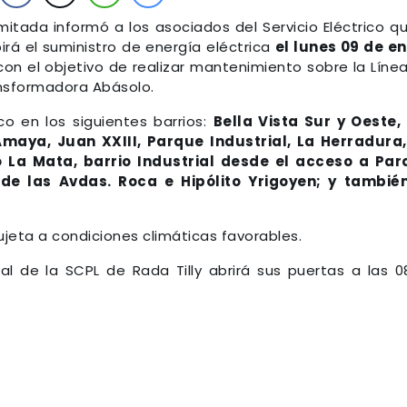
itada informó a los asociados del Servicio Eléctrico q
rá el suministro de energía eléctrica
el lunes 09 de e
 con el objetivo de realizar mantenimiento sobre la Líne
ansformadora Abásolo.
ico en los siguientes barrios:
Bella Vista Sur y Oeste,
 Amaya, Juan XXIII, Parque Industrial, La Herradura
o La Mata, barrio Industrial desde el acceso a Pa
 de las Avdas. Roca e Hipólito Yrigoyen; y tambié
ujeta a condiciones climáticas favorables.
al de la SCPL de Rada Tilly abrirá sus puertas a las 0