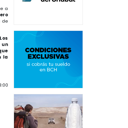
ue a
nero
a de
 Los
, un
rque
n la
8:00