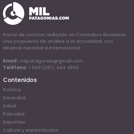
Portal de noticias radicado en Comodoro Rivadavia.
Una propuesta de análisis a la actualidad, con
alcance nacional e internacional.
Email:
milpatagonias@gmail.com
Teléfono:
+549 (297) 444 4953
Contenidos
Política
Sociedad
Salud
Policiales
Deportes
Cultura y espectáculos