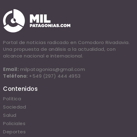
Portal de noticias radicado en Comodoro Rivadavia.
Una propuesta de análisis a la actualidad, con
alcance nacional e internacional.
Email:
milpatagonias@gmail.com
Teléfono:
+549 (297) 444 4953
Contenidos
Política
Sociedad
Salud
Policiales
Deportes