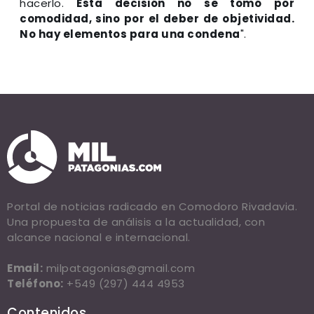
hacerlo.
Esta decisión no se tomó por
comodidad, sino por el deber de objetividad.
No hay elementos para una condena
".
Portal de noticias radicado en Comodoro Rivadavia.
Una propuesta de análisis a la actualidad, con
alcance nacional e internacional.
Email:
milpatagonias@gmail.com
Teléfono:
+549 (297) 444 4953
Contenidos