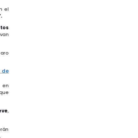
n el
.
tos
lvan
paro
d de
o en
que
eve
,
erán
.