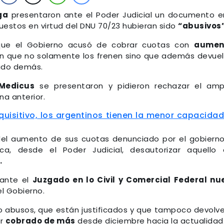
ga
presentaron ante el Poder Judicial un documento e
estos en virtud del DNU 70/23 hubieran sido
“abusivos”
que el Gobierno acusó de cobrar cuotas con
aumen
on que no solamente los frenen sino que además devue
rado demás.
 Medicus
se presentaron y pidieron rechazar el am
a anterior.
quisitivo, los argentinos tienen la menor capacida
el aumento de sus cuotas denunciado por el gobiern
, desde el Poder Judicial, desautorizar aquello 
.
 ante el
Juzgado en lo Civil y Comercial Federal nu
l Gobierno.
 abusos, que están justificados y que tampoco devolv
er
cobrado de más
desde diciembre hacia la actualidad