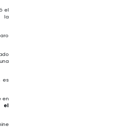
ó el
 la
paro
zado
 una
n es
e en
 el
mine