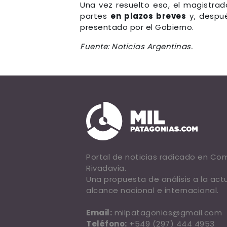
Una vez resuelto eso, el magistra
partes
en plazos breves
y, despué
presentado por el Gobierno.
Fuente: Noticias Argentinas.
Portal de noticias radicado en C
Rivadavia.
Una propuesta de análisis a la act
alcance nacional e internacional.
Email:
milpatagonias@gmail.com
Teléfono:
+549 (297) 444 4953