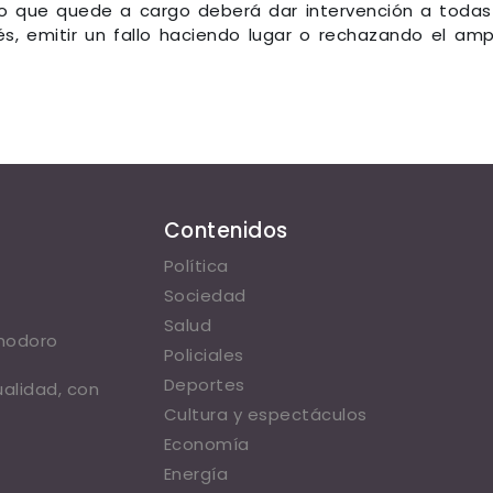
do que quede a cargo deberá dar intervención a todas
s, emitir un fallo haciendo lugar o rechazando el am
Contenidos
Política
Sociedad
Salud
omodoro
Policiales
Deportes
ualidad, con
Cultura y espectáculos
Economía
Energía