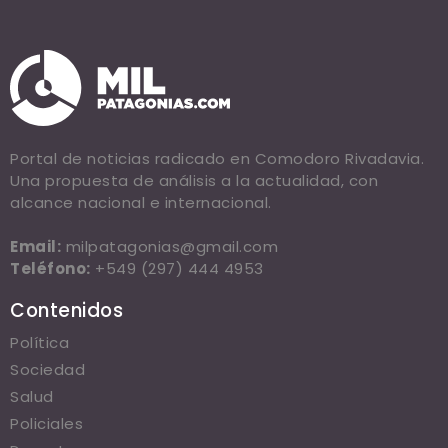
Portal de noticias radicado en Comodoro Rivadavia.
Una propuesta de análisis a la actualidad, con
alcance nacional e internacional.
Email:
milpatagonias@gmail.com
Teléfono:
+549 (297) 444 4953
Contenidos
Política
Sociedad
Salud
Policiales