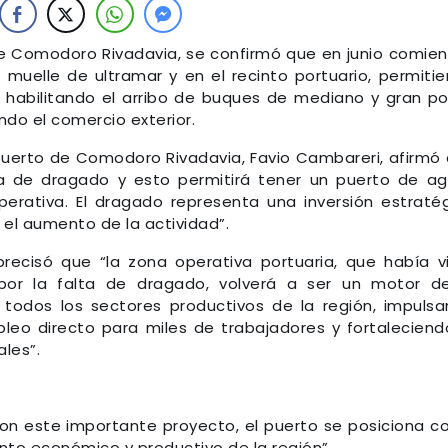
de Comodoro Rivadavia, se confirmó que en junio comie
 muelle de ultramar y en el recinto portuario, permiti
, habilitando el arribo de buques de mediano y gran po
ndo el comercio exterior.
l Puerto de Comodoro Rivadavia, Favio Cambareri, afirmó
ra de dragado y esto permitirá tener un puerto de a
rativa. El dragado representa una inversión estraté
el aumento de la actividad”.
 precisó que “la zona operativa portuaria, que había v
por la falta de dragado, volverá a ser un motor d
 todos los sectores productivos de la región, impuls
eo directo para miles de trabajadores y fortaleciend
les”.
on este importante proyecto, el puerto se posiciona 
nto económico y productivo de la región”.