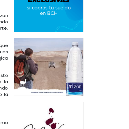
nzan
endo
rte,
 que
guas
gica
isto
e la
ando
o la
como