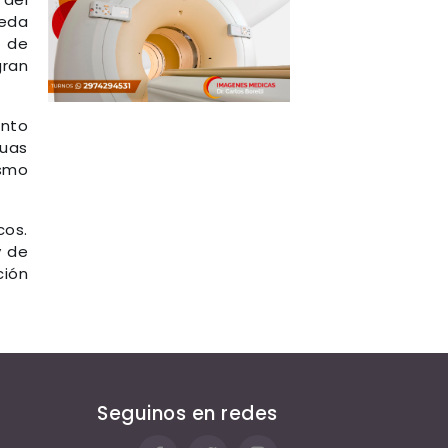
ueda
s de
gran
into
guas
ismo
cos.
y de
ción
Seguinos en redes