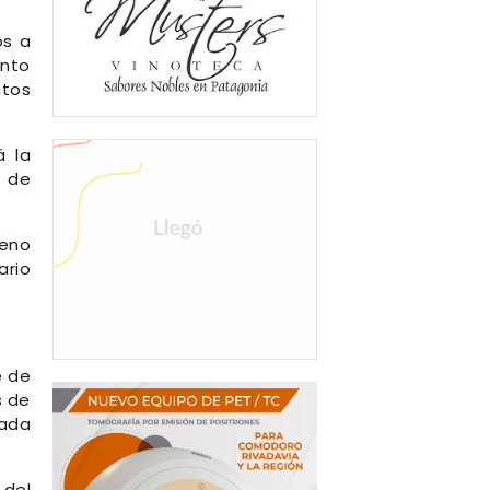
os a
ento
ctos
á la
s de
geno
ario
e de
s de
eada
 del