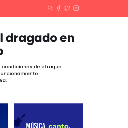
el dragado en
o
s condiciones de atraque
 funcionamiento
ea.