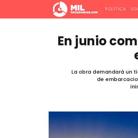
POLÍTICA
SO
En junio com
La obra demandará un ti
de embarcacion
in