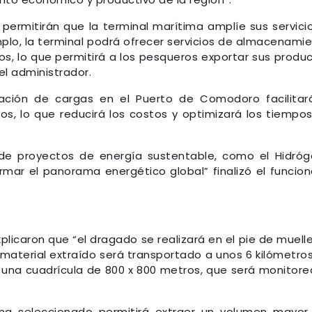
permitirán que la terminal marítima amplíe sus servici
emplo, la terminal podrá ofrecer servicios de almacenami
s, lo que permitirá a los pesqueros exportar sus produ
el administrador.
ción de cargas en el Puerto de Comodoro facilitar
os, lo que reducirá los costos y optimizará los tiempo
n de proyectos de energía sustentable, como el Hidró
mar el panorama energético global” finalizó el funcion
plicaron que “el dragado se realizará en el pie de muell
El material extraído será transportado a unos 6 kilómetro
o, una cuadrícula de 800 x 800 metros, que será monitor
ema seleccionado permitirá extraer un volumen mayor