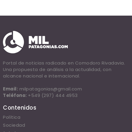
Portal de noticias radicado en Comodoro Rivadavia.
Una propuesta de análisis a la actualidad, con
alcance nacional e internacional.
Email:
milpatagonias@gmail.com
Teléfono:
+549 (297) 444 4953
Contenidos
Política
Sociedad