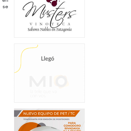
e en
e se