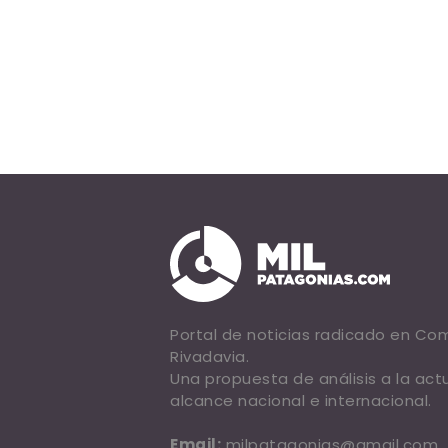
Portal de noticias radicado en C
Rivadavia.
Una propuesta de análisis a la act
alcance nacional e internacional.
Email:
milpatagonias@gmail.com