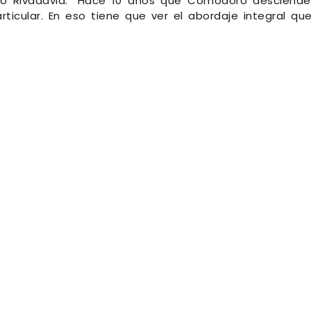
ro Rivadavia: "Hace 10 años que Comodoro desciend
ticular. En eso tiene que ver el abordaje integral qu