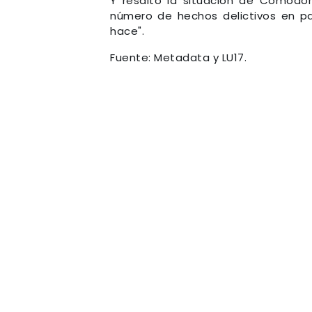
Y resaltó la situación de Comodo
número de hechos delictivos en par
hace".
Fuente: Metadata y LU17.