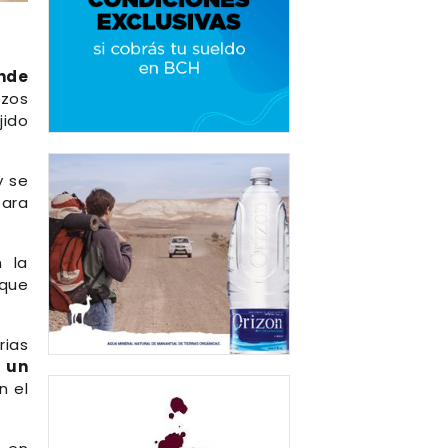
nde
rzos
jido
y se
para
n la
 que
rias
 un
n el