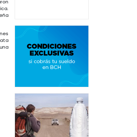
aron
ica.
ueña
enes
iata
 una