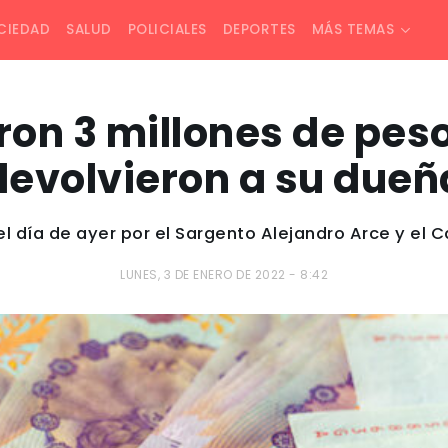
CIEDAD
SALUD
POLICIALES
DEPORTES
MÁS TEMAS
on 3 millones de peso
devolvieron a su dueñ
 el día de ayer por el Sargento Alejandro Arce y el 
LUNES, 3 DE ENERO DE 2022 - 8:42