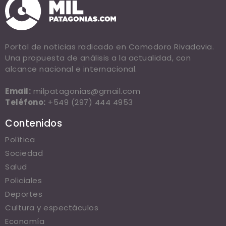
Portal de noticias radicado en Comodoro Rivadavia.
Una propuesta de análisis a la actualidad, con
alcance nacional e internacional.
Email:
milpatagonias@gmail.com
Teléfono:
+549 (297) 444 4953
Contenidos
Política
Sociedad
Salud
Policiales
Deportes
Cultura y espectáculos
Economía