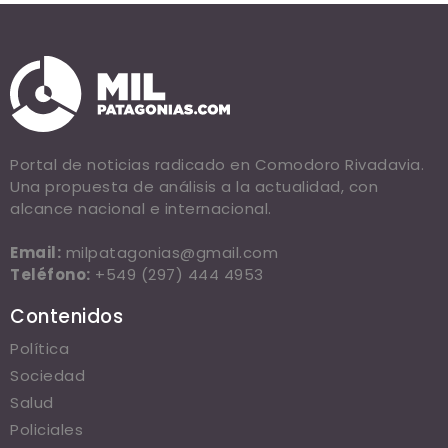
Portal de noticias radicado en Comodoro Rivadavia.
Una propuesta de análisis a la actualidad, con
alcance nacional e internacional.
Email:
milpatagonias@gmail.com
Teléfono:
+549 (297) 444 4953
Contenidos
Política
Sociedad
Salud
Policiales