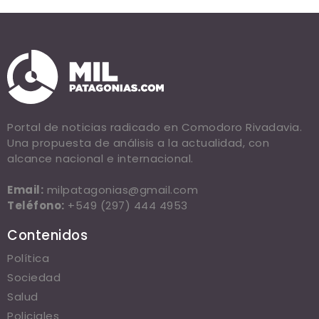
Portal de noticias radicado en Comodoro Rivadavia.
Una propuesta de análisis a la actualidad, con
alcance nacional e internacional.
Email:
milpatagonias@gmail.com
Teléfono:
+549 (297) 444 4953
Contenidos
Política
Sociedad
Salud
Policiales