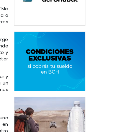
 “Me
ta a
rres
argo
onde
to y
ctar
ar y
a un
amos
 una
1 en
atro