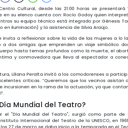
Centro Cultural, desde las 21:00 horas se presentará
 en su elenco cuenta con: Rocío Godoy quien interpre
entras su equipo técnico está integrado por Génesis To
 en iluminación) y la asistencia de Silvia Araújo.
nvita a reflexionar sobre la vida de las mujeres a lo l
no a dos amigas que emprenden un viaje simbólico d
cuerpo hasta temas profundos como la muerte, el abor
íntima y conmovedora que lleva al espectador a cone
tura, Liliana Peralta invitó a los comodorenses a particip
xcelentes críticas. “Queremos que los vecinos asistan 
e incursionen en la rama de la actuación, ya que cont
”.
 Día Mundial del Teatro?
 el "Día Mundial del Teatro", surgió como parte de
Instituto Internacional del Teatro de la UNESCO, en 196
os los 27 de marzo se daba inicio a la temporada en el Te