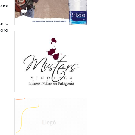
íses
ar a
para