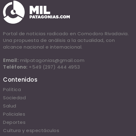
Portal de noticias radicado en Comodoro Rivadavia.
Una propuesta de análisis a la actualidad, con
alcance nacional e internacional.
Email:
milpatagonias@gmail.com
Teléfono:
+549 (297) 444 4953
Contenidos
Política
Sociedad
Salud
Policiales
Deportes
Cultura y espectáculos