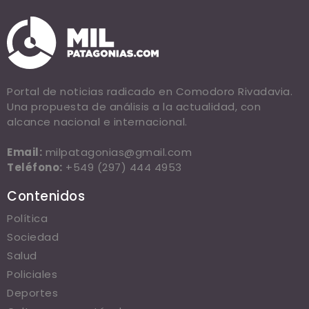
Portal de noticias radicado en Comodoro Rivadavia.
Una propuesta de análisis a la actualidad, con
alcance nacional e internacional.
Email:
milpatagonias@gmail.com
Teléfono:
+549 (297) 444 4953
Contenidos
Política
Sociedad
Salud
Policiales
Deportes