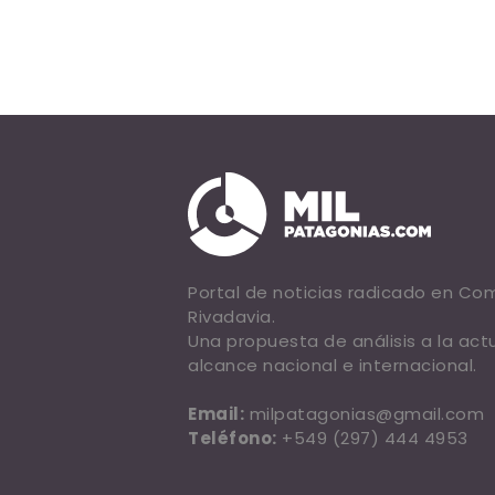
Portal de noticias radicado en C
Rivadavia.
Una propuesta de análisis a la act
alcance nacional e internacional.
Email:
milpatagonias@gmail.com
Teléfono:
+549 (297) 444 4953