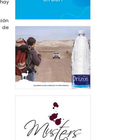
 hay
ción
o de