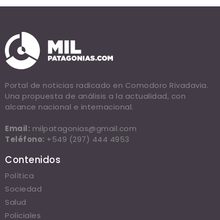
Portal de noticias radicado en Comodoro Rivadavia.
Una propuesta de análisis a la actualidad, con
alcance nacional e internacional.
Email:
milpatagonias@gmail.com
Teléfono:
+549 (297) 444 4953
Contenidos
Política
Sociedad
Salud
Policiales