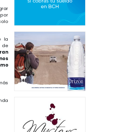
grar
 por
colo
e la
 de
ran
rnos
omo
 más
nda