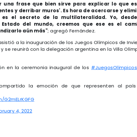
r una frase que bien sirve para explicar lo que e
entes y derribar muros'. Es hora de acercarse y elim
 es el secreto de la multilateralidad. Yo, desde
e Estado del mundo, creemos que ese es el cami
ndizarlo aún más"
; agregó Fernández.
sistió a la inauguración de los Juegos Olímpicos de Invi
 y se reunirá con la delegación argentina en la Villa Olím
ón en la ceremonia inaugural de los
#JuegosOlímpico
compartido la emoción de que representen al país
om/G2mELrKGFG
bruary 4, 2022