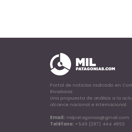
Portal de noticias radicado en C
Rivadavia.
Una propuesta de análisis a la act
alcance nacional e internacional.
Email:
milpatagonias@gmail.com
Teléfono:
+549 (297) 444 4953