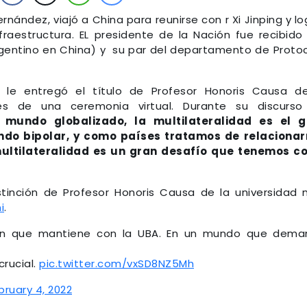
ernández, viajó a China para reunirse con r Xi Jinping y lo
fraestructura. EL presidente de la Nación fue recibido
gentino en China) y su par del departamento de Proto
 le entregó el título de Profesor Honoris Causa d
és de una ceremonia virtual. Durante su discurso
 mundo globalizado, la multilateralidad es el g
ndo bipolar, y como países tratamos de relaciona
ultilateralidad es un gran desafío que tenemos c
stinción de Profesor Honoris Causa de la universidad
i
.
ón que mantiene con la UBA. En un mundo que dema
crucial.
pic.twitter.com/vxSD8NZ5Mh
bruary 4, 2022