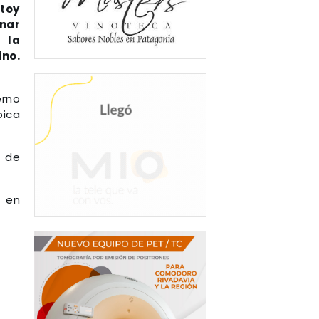
stoy
inar
 la
no.
erno
pica
s
de
 en