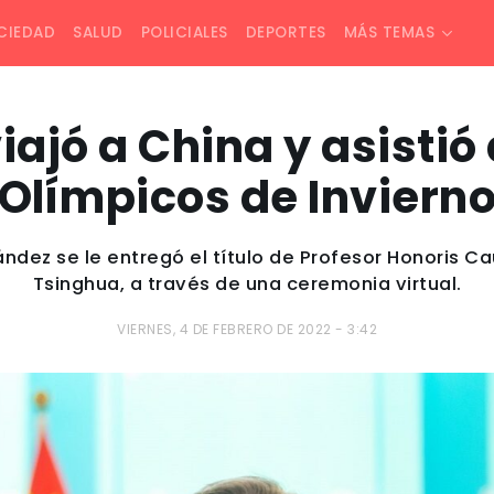
CIEDAD
SALUD
POLICIALES
DEPORTES
MÁS TEMAS
ajó a China y asistió
Olímpicos de Inviern
ández se le entregó el título de Profesor Honoris C
Tsinghua, a través de una ceremonia virtual.
VIERNES, 4 DE FEBRERO DE 2022 - 3:42